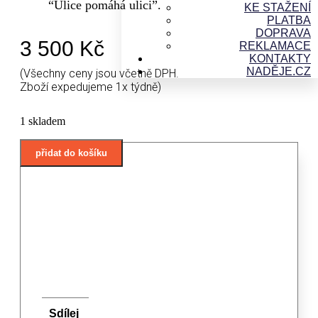
“Ulice pomáhá ulici”.
KE STAŽENÍ
PLATBA
DOPRAVA
3 500
Kč
REKLAMACE
KONTAKTY
NADĚJE.CZ
(Všechny ceny jsou včetně DPH.
Zboží expedujeme 1x týdně)
1 skladem
Michal
přidat do košíku
Škapa
množství
Sdílej