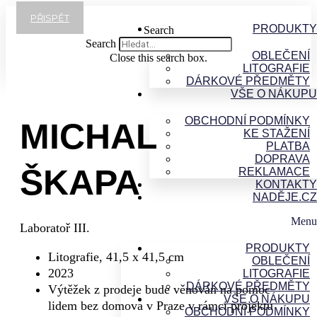
Přejít
PŘISPĚT
k
PRODUKTY
Search
obsahu
Search
OBLEČENÍ
Close this search box.
LITOGRAFIE
DÁRKOVÉ PŘEDMĚTY
VŠE O NÁKUPU
OBCHODNÍ PODMÍNKY
MICHAL
KE STAŽENÍ
PLATBA
DOPRAVA
ŠKAPA
REKLAMACE
KONTAKTY
NADĚJE.CZ
Menu
Laboratoř III.
PRODUKTY
Litografie, 41,5 x 41,5 cm
OBLEČENÍ
2023
LITOGRAFIE
DÁRKOVÉ PŘEDMĚTY
Výtěžek z prodeje bude věnován na pomoc
VŠE O NÁKUPU
lidem bez domova v Praze v rámci projektu
OBCHODNÍ PODMÍNKY