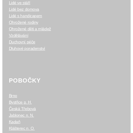
Lidé ve stáří
Lidé bez domova
Lidé s handicapem
Ohrožené rodiny
Ohrožené děti a mládež
Vzdělávání
Duchovní péče
Dluhové poradenství
POBOČKY
Brno
Bystřice p. H.
Česká Třebová
Jablonec n. N.
Kadaň
Klášterec n. O.