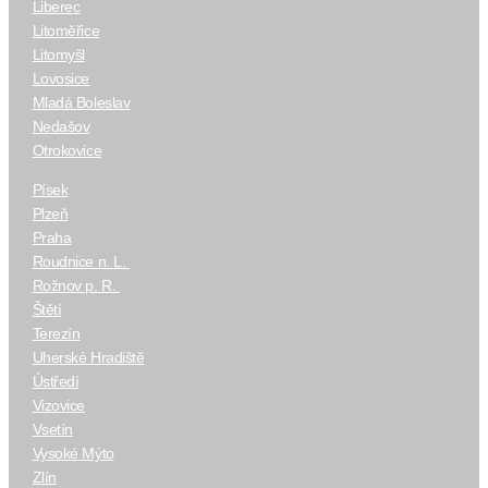
Liberec
Litoměřice
Litomyšl
Lovosice
Mladá Boleslav
Nedašov
Otrokovice
Písek
Plzeň
Praha
Roudnice n. L.
Rožnov p. R.
Štětí
Terezín
Uherské Hradiště
Ústředí
Vizovice
Vsetín
Vysoké Mýto
Zlín