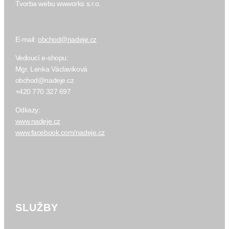
Tvorba webu wwworks s.r.o.
E-mail:
obchod@nadeje.cz
Vedoucí e-shopu:
Mgr. Lenka Václavíková
obchod@nadeje.cz
+420 770 327 697
Odkazy:
www.nadeje.cz
www.facebook.com/nadeje.cz
SLUŽBY