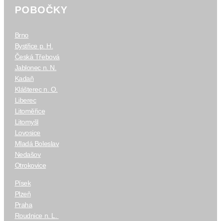
POBOČKY
Brno
Bystřice p. H.
Česká Třebová
Jablonec n. N.
Kadaň
Klášterec n. O.
Liberec
Litoměřice
Litomyšl
Lovosice
Mladá Boleslav
Nedašov
Otrokovice
Písek
Plzeň
Praha
Roudnice n. L.