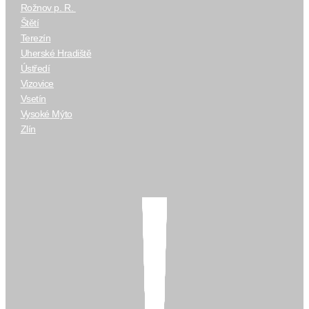
Rožnov p. R.
Štětí
Terezín
Uherské Hradiště
Ústředí
Vizovice
Vsetín
Vysoké Mýto
Zlín