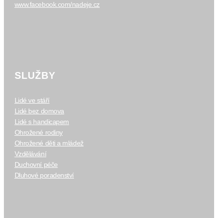
www.facebook.com/nadeje.cz
SLUŽBY
Lidé ve stáří
Lidé bez domova
Lidé s handicapem
Ohrožené rodiny
Ohrožené děti a mládež
Vzdělávání
Duchovní péče
Dluhové poradenství