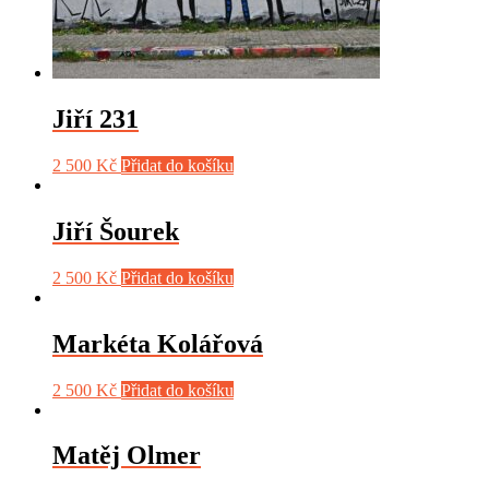
Jiří 231
2 500
Kč
Přidat do košíku
Jiří Šourek
2 500
Kč
Přidat do košíku
Markéta Kolářová
2 500
Kč
Přidat do košíku
Matěj Olmer