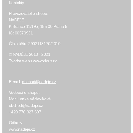
Kontakty
Provozovatel e-shopu:
NADĚJE
K Brance 11/19e, 155 00 Praha 5
IČ: 00570931
Číslo účtu: 2902118170/2010
© NADĚJE 2013 - 2021
Tvorba webu wwworks s.r.o.
E-mail:
obchod@nadeje.cz
Vedoucí e-shopu:
Mgr. Lenka Václavíková
obchod@nadeje.cz
+420 770 327 697
Odkazy:
www.nadeje.cz