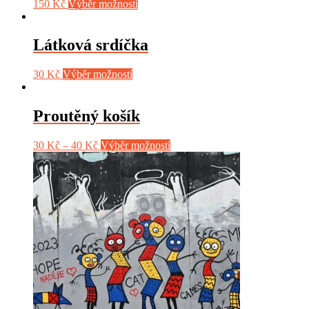
150
Kč
Výběr možností
Látková srdíčka
30
Kč
Výběr možností
Proutěný košík
30
Kč
–
40
Kč
Výběr možností