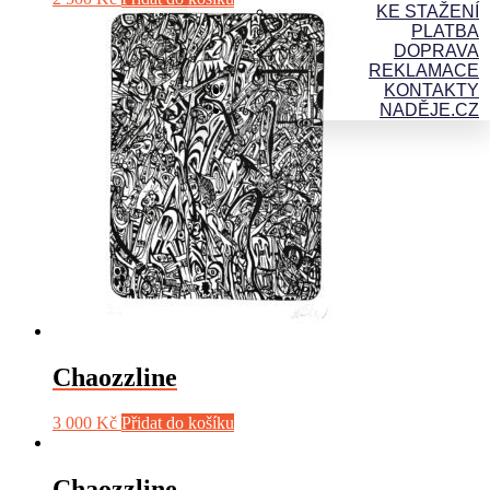
KE STAŽENÍ
PLATBA
DOPRAVA
REKLAMACE
KONTAKTY
NADĚJE.CZ
Chaozzline
3 000
Kč
Přidat do košíku
Chaozzline