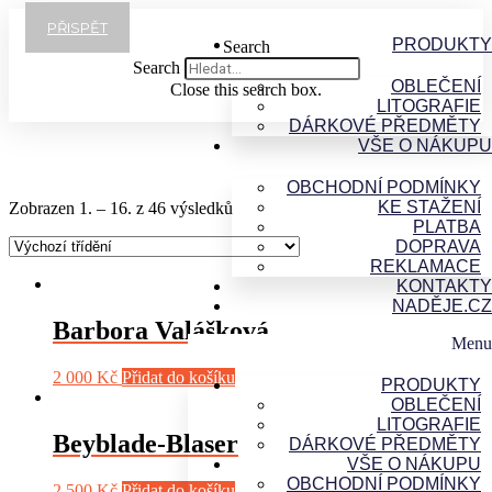
Přejít
PŘISPĚT
k
PRODUKTY
Search
obsahu
Search
OBLEČENÍ
Close this search box.
LITOGRAFIE
DÁRKOVÉ PŘEDMĚTY
VŠE O NÁKUPU
OBCHODNÍ PODMÍNKY
KE STAŽENÍ
Zobrazen 1. – 16. z 46 výsledků
PLATBA
DOPRAVA
REKLAMACE
KONTAKTY
NADĚJE.CZ
Barbora Valášková
Menu
2 000
Kč
Přidat do košíku
PRODUKTY
OBLEČENÍ
LITOGRAFIE
Beyblade-Blaser
DÁRKOVÉ PŘEDMĚTY
VŠE O NÁKUPU
OBCHODNÍ PODMÍNKY
2 500
Kč
Přidat do košíku