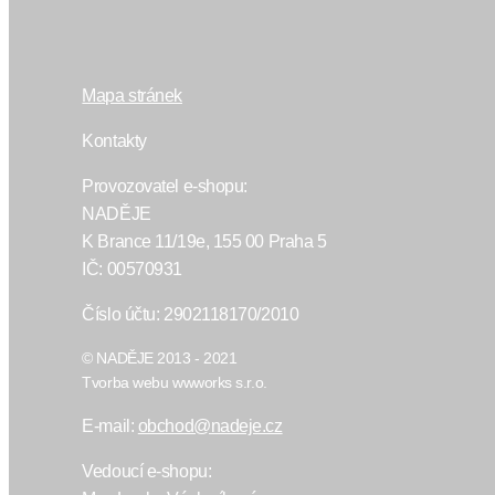
Mapa stránek
Kontakty
Provozovatel e-shopu:
NADĚJE
K Brance 11/19e, 155 00 Praha 5
IČ: 00570931
Číslo účtu: 2902118170/2010
© NADĚJE 2013 - 2021
Tvorba webu wwworks s.r.o.
E-mail:
obchod@nadeje.cz
Vedoucí e-shopu: