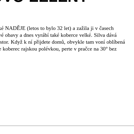
é NADĚJE (letos to bylo 32 let) a zažila ji v časech
vé obavy a dnes vyrábí také koberce velké. Silva dává
stor. Když k ní přijdete domů, obvykle tam voní oblíbená
e koberec rajskou polévkou, perte v pračce na 30° bez