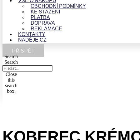
VŠE O NÁKUPU
OBCHODNÍ PODMÍNKY
KE STAŽENÍ
PLATBA
DOPRAVA
REKLAMACE
KONTAKTY
NADĚJE.CZ
PŘISPĚT
Search
Search
Close
this
search
box.
KOBEREC KRÉMO