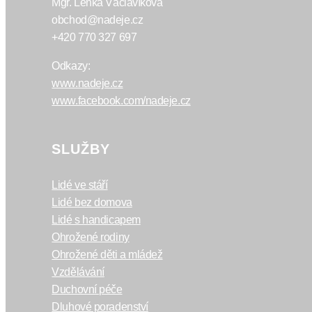
Mgr. Lenka Václavíková
obchod@nadeje.cz
+420 770 327 697
Odkazy:
www.nadeje.cz
www.facebook.com/nadeje.cz
SLUŽBY
Lidé ve stáří
Lidé bez domova
Lidé s handicapem
Ohrožené rodiny
Ohrožené děti a mládež
Vzdělávání
Duchovní péče
Dluhové poradenství